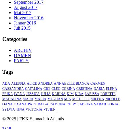
September 2017
August 2017
Mai 2017
November 2016
Januar 2016
Juli 2015
Categories
ARCHIV
DAMEN
PARTY
Tags
ADA
ALESSIA
ALICE
ANDREA
ANNABELLE
BIANCA
CARMEN
CASSANDRA
CATALINA
CICI
CLEO
CORINA
CRISTINA
DARIA
ELENA
ERIKA
IVANA
JESSICA
JULIA
KARINA
KIM
KIRA
LARISSA
LORETTE
MADALINA
MARA
MARIA
MEGHAN
MIA
MICHELLE
MILENA
NICOLLE
OANA
OXANA
PATY
RAISA
RAMONA
RUBY
SABRINA
SARAH
SONIA
SYLVIA
TINA
VICTORIA
VIVIEN
© 2025 | FKK Saunaclub Atlantis
TOP