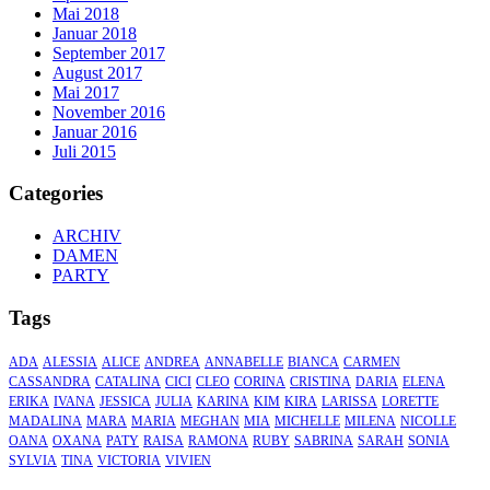
Mai 2018
Januar 2018
September 2017
August 2017
Mai 2017
November 2016
Januar 2016
Juli 2015
Categories
ARCHIV
DAMEN
PARTY
Tags
ADA
ALESSIA
ALICE
ANDREA
ANNABELLE
BIANCA
CARMEN
CASSANDRA
CATALINA
CICI
CLEO
CORINA
CRISTINA
DARIA
ELENA
ERIKA
IVANA
JESSICA
JULIA
KARINA
KIM
KIRA
LARISSA
LORETTE
MADALINA
MARA
MARIA
MEGHAN
MIA
MICHELLE
MILENA
NICOLLE
OANA
OXANA
PATY
RAISA
RAMONA
RUBY
SABRINA
SARAH
SONIA
SYLVIA
TINA
VICTORIA
VIVIEN