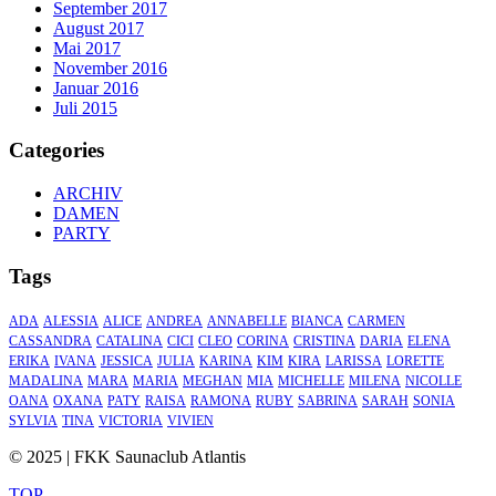
September 2017
August 2017
Mai 2017
November 2016
Januar 2016
Juli 2015
Categories
ARCHIV
DAMEN
PARTY
Tags
ADA
ALESSIA
ALICE
ANDREA
ANNABELLE
BIANCA
CARMEN
CASSANDRA
CATALINA
CICI
CLEO
CORINA
CRISTINA
DARIA
ELENA
ERIKA
IVANA
JESSICA
JULIA
KARINA
KIM
KIRA
LARISSA
LORETTE
MADALINA
MARA
MARIA
MEGHAN
MIA
MICHELLE
MILENA
NICOLLE
OANA
OXANA
PATY
RAISA
RAMONA
RUBY
SABRINA
SARAH
SONIA
SYLVIA
TINA
VICTORIA
VIVIEN
© 2025 | FKK Saunaclub Atlantis
TOP