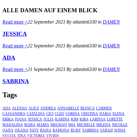
ALLE DAMEN AUF EINEM BLICK
Read more +
22 September 2023
By atlantis6330
in
DAMEN
JESSICA
Read more +
22 September 2023
By atlantis6330
in
DAMEN
ADA
Read more +
21 September 2023
By atlantis6330
in
DAMEN
SABRINA
Tags
ADA
ALESSIA
ALICE
ANDREA
ANNABELLE
BIANCA
CARMEN
CASSANDRA
CATALINA
CICI
CLEO
CORINA
CRISTINA
DARIA
ELENA
ERIKA
IVANA
JESSICA
JULIA
KARINA
KIM
KIRA
LARISSA
LORETTE
MADALINA
MARA
MARIA
MEGHAN
MIA
MICHELLE
MILENA
NICOLLE
OANA
OXANA
PATY
RAISA
RAMONA
RUBY
SABRINA
SARAH
SONIA
SYLVIA
TINA
VICTORIA
VIVIEN