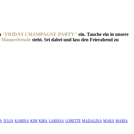
en
"FRIDAY CHAMPAGNE PARTY"
ein. Tauche ein in unsere
r
Männerfreude
steht. Sei dabei und lass den Feierabend zu
CA
JULIA
KARINA
KIM
KIRA
LARISSA
LORETTE
MADALINA
MARA
MARIA