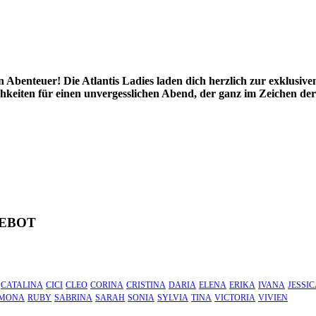
n Abenteuer! Die Atlantis Ladies laden dich herzlich zur exklusiv
hkeiten für einen unvergesslichen Abend, der ganz im Zeichen de
GEBOT
CATALINA
CICI
CLEO
CORINA
CRISTINA
DARIA
ELENA
ERIKA
IVANA
JESSI
MONA
RUBY
SABRINA
SARAH
SONIA
SYLVIA
TINA
VICTORIA
VIVIEN