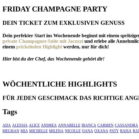
FRIDAY CHAMPAGNE PARTY
DEIN TICKET ZUM EXKLUSIVEN GENUSS
Dein perfekter Start ins Wochenende beginnt mit einem spritzige
private Champagner-Suite mit Jacuzzi
und erlebe alle Annehmlic
einem
prickelnden Highlight
werden, nur für dich!
Hier bist du der Chef, das Wochenende gehört dir!
WÖCHENTLICHE HIGHLIGHTS
FÜR JEDEN GESCHMACK DAS RICHTIGE AN
Tags
ADA
ALESSIA
ALICE
ANDREA
ANNABELLE
BIANCA
CARMEN
CASSANDRA
MEGHAN
MIA
MICHELLE
MILENA
NICOLLE
OANA
OXANA
PATY
RAISA
RA